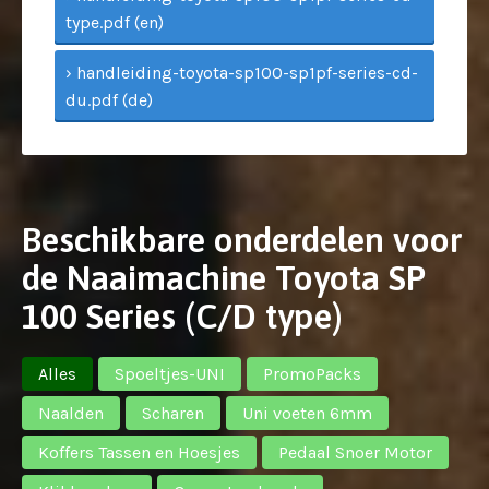
type.pdf (en)
› handleiding-toyota-sp100-sp1pf-series-cd-
du.pdf (de)
Beschikbare onderdelen voor
de Naaimachine Toyota SP
100 Series (C/D type)
Alles
Spoeltjes-UNI
PromoPacks
Naalden
Scharen
Uni voeten 6mm
Koffers Tassen en Hoesjes
Pedaal Snoer Motor