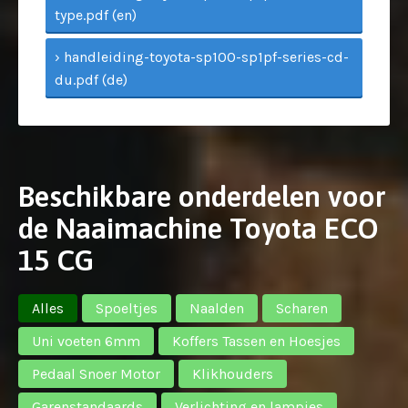
type.pdf (en)
› handleiding-toyota-sp100-sp1pf-series-cd-
du.pdf (de)
Beschikbare onderdelen voor
de Naaimachine Toyota ECO
15 CG
Alles
Spoeltjes
Naalden
Scharen
Uni voeten 6mm
Koffers Tassen en Hoesjes
Pedaal Snoer Motor
Klikhouders
Garenstandaards
Verlichting en lampjes