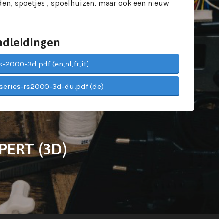
en, spoetjes , spoelhuizen, maar ook een nieuw
ndleidingen
-2000-3d.pdf (en,nl,fr,it)
-series-rs2000-3d-du.pdf (de)
XPERT (3D)