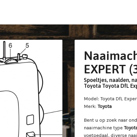
Naaimach
EXPERT (
Spoeltjes, naalden, n
Toyota Toyota DfL Ex
Model
: Toyota DfL Exper
Merk
:
Toyota
Bent u op zoek naar on
naaimachine type
Toyot
voetpedaal, diverse naa