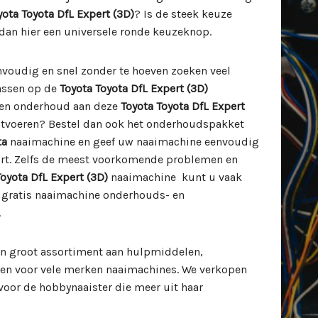
yota Toyota DfL Expert (3D)
? Is de steek keuze
dan hier een universele ronde keuzeknop.
envoudig en snel zonder te hoeven zoeken veel
passen op de
Toyota Toyota DfL Expert (3D)
 en onderhoud aan deze
Toyota Toyota DfL Expert
itvoeren? Bestel dan ook het onderhoudspakket
ta
naaimachine en geef uw naaimachine eenvoudig
rt. Zelfs de meest voorkomende problemen en
Toyota DfL Expert (3D)
naaimachine kunt u vaak
e gratis naaimachine onderhouds- en
.
n groot assortiment aan hulpmiddelen,
len voor vele merken naaimachines. We verkopen
oor de hobbynaaister die meer uit haar