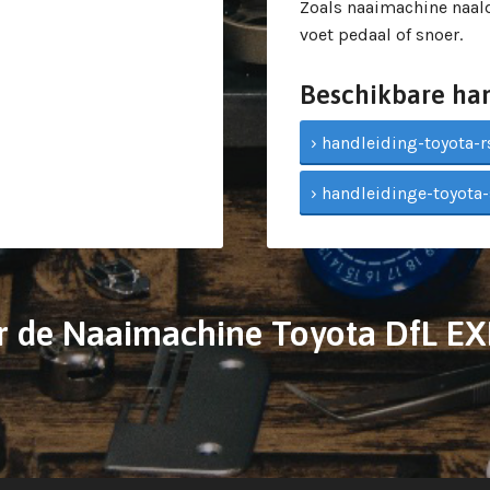
Zoals naaimachine naald
voet pedaal of snoer.
Beschikbare ha
› handleiding-toyota-rs
› handleidinge-toyota
r de Naaimachine Toyota DfL E