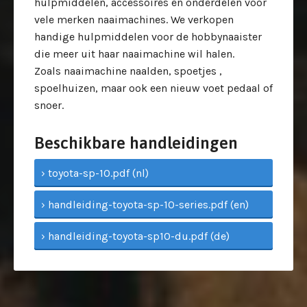
hulpmiddelen, accessoires en onderdelen voor
vele merken naaimachines. We verkopen
handige hulpmiddelen voor de hobbynaaister
die meer uit haar naaimachine wil halen.
Zoals naaimachine naalden, spoetjes ,
spoelhuizen, maar ook een nieuw voet pedaal of
snoer.
Beschikbare handleidingen
› toyota-sp-10.pdf (nl)
› handleiding-toyota-sp-10-series.pdf (en)
› handleiding-toyota-sp10-du.pdf (de)