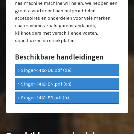
naaimachine machine wil halen. We hebben een
groot assortiment aan hulpmiddelen,
accessoires en onderdelen voor vele merken
naaimachines zoals garenstandaards,
klikhouders met verschillende voeten,
spoelhuizen en steekplaten.
Beschikbare handleidingen
› Singer-1412-DE.pdf (de)
› Singer-1412-EN.pdf (en)
› Singer-1412-FR.pdf (fr)