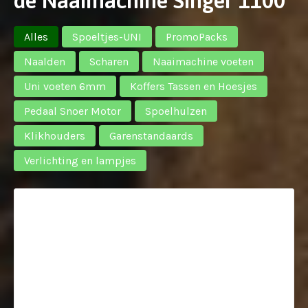
de Naaimachine Singer 1100
Alles
Spoeltjes-UNI
PromoPacks
Naalden
Scharen
Naaimachine voeten
Uni voeten 6mm
Koffers Tassen en Hoesjes
Pedaal Snoer Motor
Spoelhulzen
Klikhouders
Garenstandaards
Verlichting en lampjes