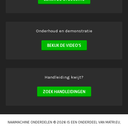
Onderhoud en demonstratie
BEKIJK DE VIDEO'S
Handleiding kwijt?
ZOEK HANDLEIDINGEN
NAAIMACHINE ONDERDELEN © 2026 IS EEN ONDERDEEL VAN
MATRI.EU
,