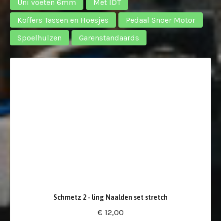
Uni voeten 6mm
Met IDT
Koffers Tassen en Hoesjes
Pedaal Snoer Motor
Spoelhulzen
Garenstandaards
Schmetz 2 - ling Naalden set stretch
€ 12,00