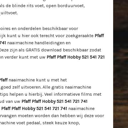
ls de blinde rits voet, open borduurvoet,
uiltvoet.
soires en onderdelen beschikbaar voor
ijk kunt u hier ook terecht voor zoekgeraakte
Pfaff
741
naaimachine handleidingen en
Deze zijn als GRATIS download beschikbaar zodat
en verder kunt met uw
Pfaff Pfaff Hobby 521 541 721
Pfaff
naaimachine kunt u met het
oed zelf uitvoeren. Alle gratis naaimachine
ips helpen u hierbij. Veel informatieve films met
oud van uw
Pfaff
Pfaff Hobby 521 541 721 741
u
Pfaff
Pfaff Hobby 521 541 721 741
naaimachine
ervangen moeten worden dan hebben wij deze voor
machine voet pedaal, steek keuze knop,