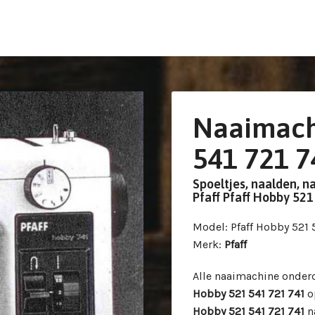
Naaimach
541 721 7
Spoeltjes, naalden, n
Pfaff Pfaff Hobby 52
Model
: Pfaff Hobby 521 
Merk
:
Pfaff
Alle naaimachine onder
Hobby 521 541 721 741
op
Hobby 521 541 721 741
n