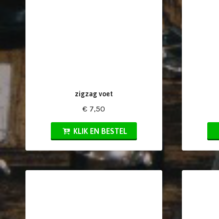
zigzag voet
€ 7,50
KLIK EN BESTEL