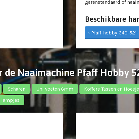
garenstandaard of naai
Beschikbare ha
› Pfaff-hobby-340-521-
r de Naaimachine Pfaff Hobby 5
Scharen
Uni voeten 6mm
Koffers Tassen en Hoesj
n lampjes