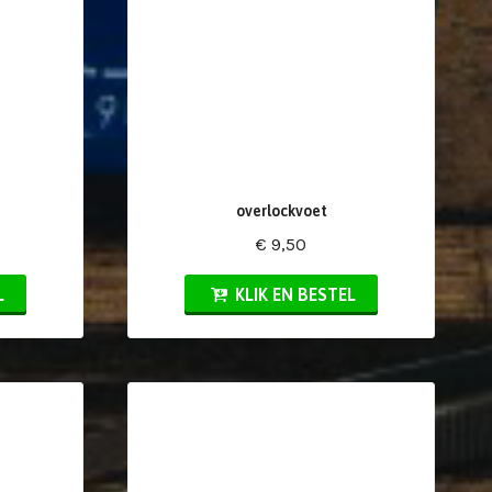
overlockvoet
€ 9,50
L
KLIK EN BESTEL