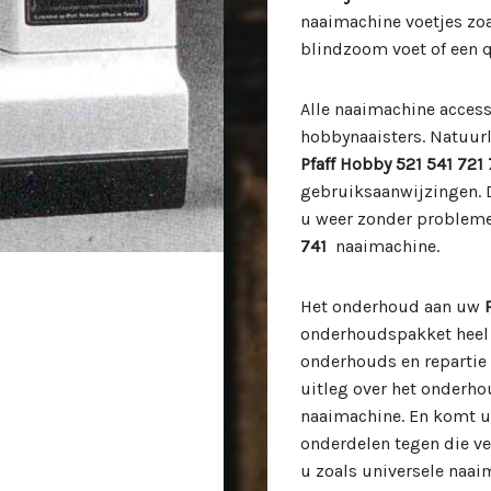
naaimachine voetjes zoa
blindzoom voet of een q
Alle naaimachine acces
hobbynaaisters. Natuurl
Pfaff Hobby 521 541 721 
gebruiksaanwijzingen. 
u weer zonder problem
741
naaimachine.
Het onderhoud aan uw
onderhoudspakket heel g
onderhouds en repartie t
uitleg over het onderh
naaimachine. En komt 
onderdelen tegen die v
u zoals universele naai