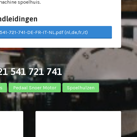
machine spoelhuis.
ndleidingen
541-721-741-DE-FR-IT-NL.pdf (nl,de,fr,it)
21 541 721 741
es
Pedaal Snoer Motor
Spoelhulzen