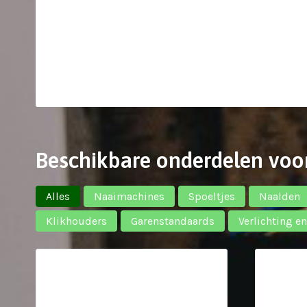
Beschikbare onderdelen voo
Alles
Naaimachines
Spoeltjes
Naalden
Klikhouders
Garenstandaards
Verlichting e