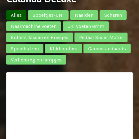
Alles
Spoeltjes-UNI
Naalden
Scharen
Naaimachine voeten
Uni voeten 6mm
Koffers Tassen en Hoesjes
Pedaal Snoer Motor
Spoelhulzen
Klikhouders
Garenstandaards
Verlichting en lampjes