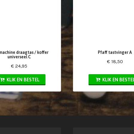
achine draagtas / koffer
Pfaff tastvinger A
universeel C
€ 18,50
€ 24,95
KLIK EN BESTEL
KLIK EN BESTE