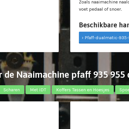
Zoals naaimachine naald
voet pedaal of snoer.
Beschikbare ha
› Pfaff-dualmatic-935-
r de Naaimachine pfaff 935 955 
Scharen
Met IDT
Koffers Tassen en Hoesjes
Spoe