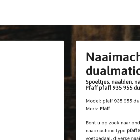
Naaimachi
dualmati
Spoeltjes, naalden, n
Pfaff pfaff 935 955 
Model
: pfaff 935 955 d
Merk
:
Pfaff
Bent u op zoek naar on
naaimachine type
pfaff
voetpedaal, diverse naa