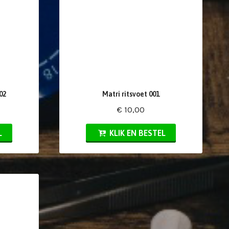
02
Matri ritsvoet 001
€ 10,00
L
KLIK EN BESTEL