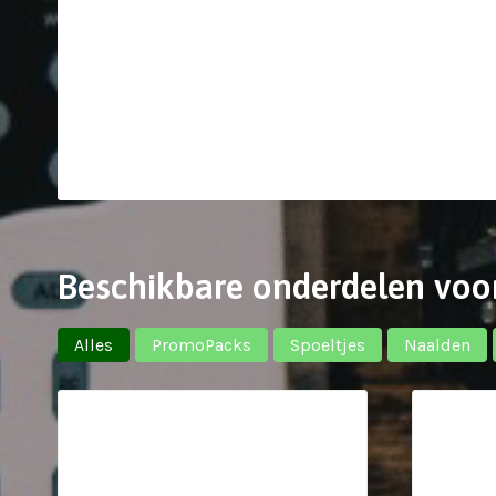
Beschikbare onderdelen voo
Alles
PromoPacks
Spoeltjes
Naalden