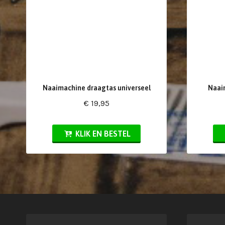
Naaimachine draagtas universeel
Naaim
€ 19,95
KLIK EN BESTEL