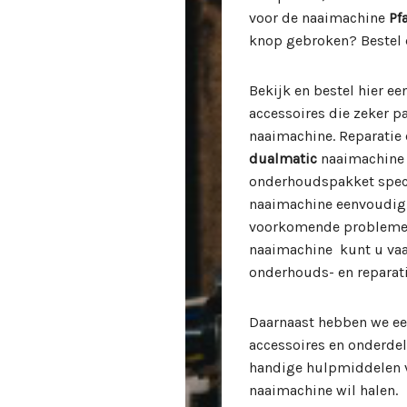
voor de naaimachine
Pf
knop gebroken? Bestel 
Bekijk en bestel hier e
accessoires die zeker 
naaimachine. Reparatie
dualmatic
naaimachine z
onderhoudspakket spec
naaimachine eenvoudig 
voorkomende problemen
naaimachine kunt u vaa
onderhouds- en reparati
Daarnaast hebben we ee
accessoires en onderde
handige hulpmiddelen v
naaimachine wil halen.