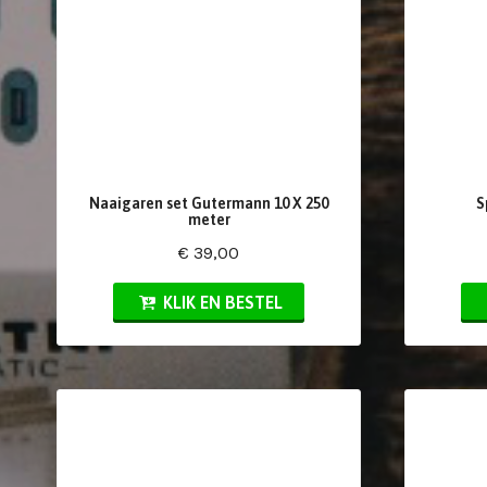
Naaigaren set Gutermann 10 X 250
S
meter
€ 39,00
KLIK EN BESTEL