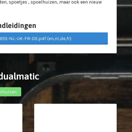
en, spoetjes , spoelhuizen, maar ook een nieuw
ndleidingen
955-NL-UK-FR-DE.pdf (en,nl,de,fr)
dualmatic
lhulzen