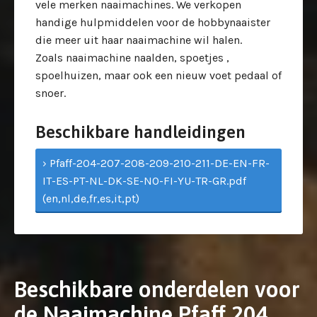
vele merken naaimachines. We verkopen
handige hulpmiddelen voor de hobbynaaister
die meer uit haar naaimachine wil halen.
Zoals naaimachine naalden, spoetjes ,
spoelhuizen, maar ook een nieuw voet pedaal of
snoer.
Beschikbare handleidingen
› Pfaff-204-207-208-209-210-211-DE-EN-FR-
IT-ES-PT-NL-DK-SE-NO-FI-YU-TR-GR.pdf
(en,nl,de,fr,es,it,pt)
Beschikbare onderdelen voor
de Naaimachine Pfaff 204