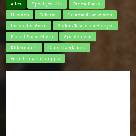
Alles
Spoeltjes-UNI
PromoPacks
Naalden
Scharen
Naaimachine voeten
Uni voeten 6mm
Koffers Tassen en Hoesjes
Pedaal Snoer Motor
Spoelhulzen
Klikhouders
Garenstandaards
Verlichting en lampjes