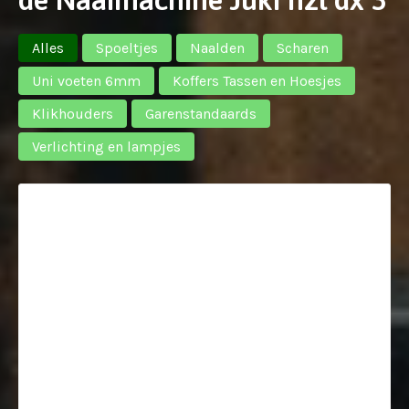
Alles
Spoeltjes
Naalden
Scharen
Uni voeten 6mm
Koffers Tassen en Hoesjes
Klikhouders
Garenstandaards
Verlichting en lampjes