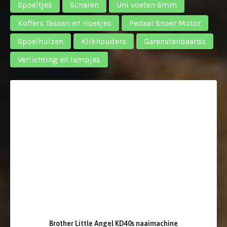
Spoeltjes
Scharen
Uni voeten 6mm
Koffers Tassen en Hoesjes
Pedaal Snoer Motor
Spoelhulzen
Klikhouders
Garenstandaards
Verlichting en lampjes
Brother Little Angel KD40s naaimachine