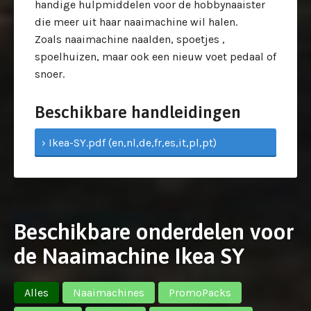
handige hulpmiddelen voor de hobbynaaister
die meer uit haar naaimachine wil halen.
Zoals naaimachine naalden, spoetjes ,
spoelhuizen, maar ook een nieuw voet pedaal of
snoer.
Beschikbare handleidingen
› Ikea-SY.pdf (en,nl,de,fr,es,it,pl,pt)
Beschikbare onderdelen voor
de Naaimachine Ikea SY
Alles
Naaimachines
PromoPacks