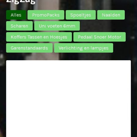
Alles
PromoPacks
Spoeltjes
Naalden
Scharen
Uni voeten 6mm
Koffers Tassen en Hoesjes
Pedaal Snoer Motor
Garenstandaards
Verlichting en lampjes