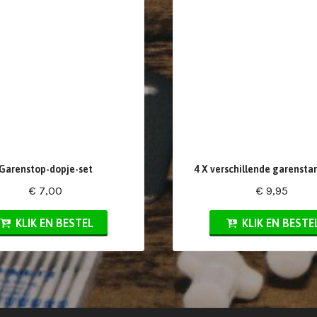
Garenstop-dopje-set
4 X verschillende garensta
€ 7,00
€ 9,95
KLIK EN BESTEL
KLIK EN BESTE