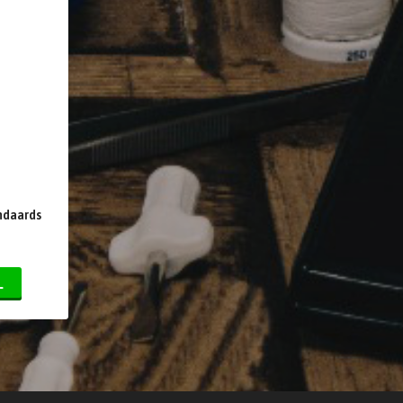
ndaards
L