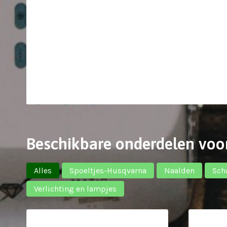
Beschikbare onderdelen voo
Alles
Spoeltjes-Husqvarna
Naalden
Sch
Verlichting en lampjes