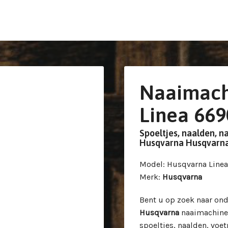
Naaimach
Linea 669
Spoeltjes, naalden, n
Husqvarna Husqvarna
Model
: Husqvarna Line
Merk
:
Husqvarna
Bent u op zoek naar ond
Husqvarna
naaimachine
spoeltjes, naalden, voe