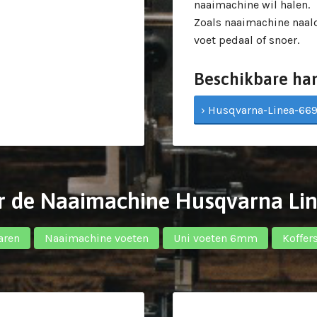
naaimachine wil halen.
Zoals naaimachine naald
voet pedaal of snoer.
Beschikbare ha
› Husqvarna-Linea-669
r de Naaimachine Husqvarna Li
aren
Naaimachine voeten
Uni voeten 6mm
Koffer