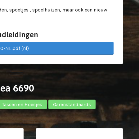
en, spoetjes , spoelhuizen, maar ook een nieuw
ndleidingen
0-NL.pdf (nl)
nea 6690
s Tassen en Hoesjes
Garenstandaards