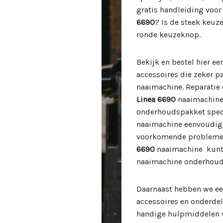
gratis handleiding voo
6690
? Is de steek keuz
ronde keuzeknop.
Bekijk en bestel hier e
accessoires die zeker 
naaimachine. Reparatie
Linea 6690
naaimachine 
onderhoudspakket spec
naaimachine eenvoudig 
voorkomende problemen
6690
naaimachine kunt 
naaimachine onderhouds-
Daarnaast hebben we ee
accessoires en onderde
handige hulpmiddelen v