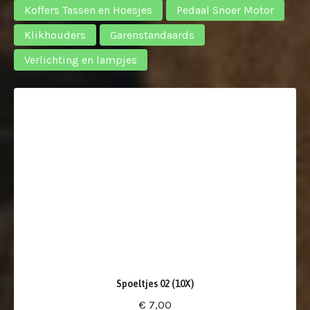
Koffers Tassen en Hoesjes
Pedaal Snoer Motor
Klikhouders
Garenstandaards
Verlichting en lampjes
Spoeltjes 02 (10X)
€ 7,00