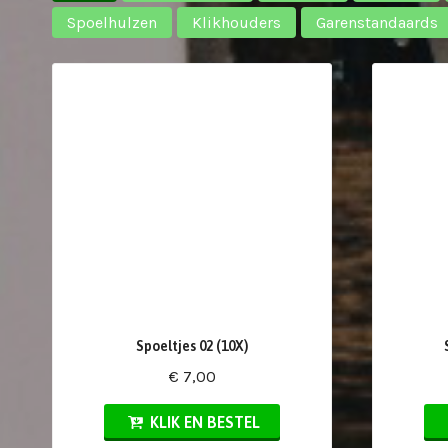
Spoelhulzen
Klikhouders
Garenstandaards
Spoeltjes 02 (10X)
€ 7,00
KLIK EN BESTEL