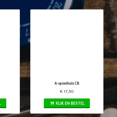
A-spoelhuls CB
€ 17,50
L
KLIK EN BESTEL