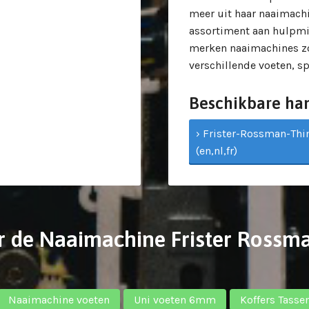
meer uit haar naaimach
assortiment aan hulpmi
merken naaimachines zo
verschillende voeten, s
Beschikbare ha
› Frister-Rossman-Th
(en,nl,fr)
r de Naaimachine Frister Rossm
Naaimachine voeten
Uni voeten 6mm
Koffers Tasse