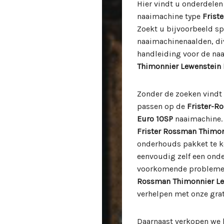
Hier vindt u onderdele
naaimachine type
Frist
Zoekt u bijvoorbeeld sp
naaimachinenaalden, div
handleiding voor de n
Thimonnier Lewenstein 
Zonder de zoeken vindt 
passen op de
Frister-R
Euro 10SP
naaimachine. 
Frister Rossman Thimon
onderhouds pakket te k
eenvoudig zelf een ond
voorkomende problemen
Rossman Thimonnier Le
verhelpen met onze gra
Daarnaast verkopen we 