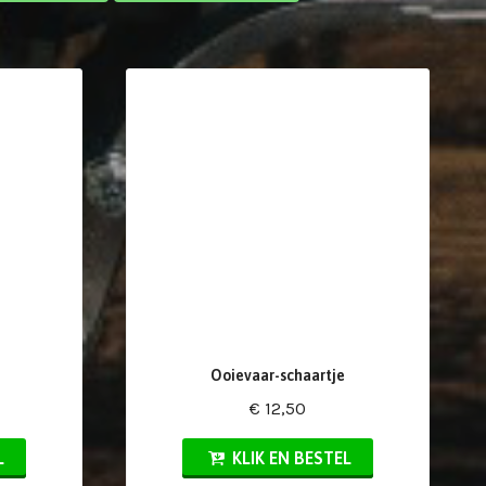
Ooievaar-schaartje
€ 12,50
L
KLIK EN BESTEL