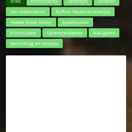
Alles
PromoPacks
Spoeltjes
Scharen
Uni voeten 6mm
Koffers Tassen en Hoesjes
Pedaal Snoer Motor
Spoelhulzen
Klikhouders
Garenstandaards
Naaigaren
Verlichting en lampjes