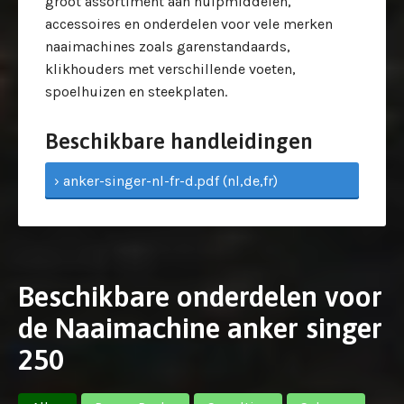
groot assortiment aan hulpmiddelen,
accessoires en onderdelen voor vele merken
naaimachines zoals garenstandaards,
klikhouders met verschillende voeten,
spoelhuizen en steekplaten.
Beschikbare handleidingen
› anker-singer-nl-fr-d.pdf (nl,de,fr)
Beschikbare onderdelen voor
de Naaimachine anker singer
250