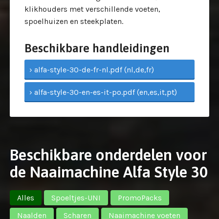
klikhouders met verschillende voeten,
spoelhuizen en steekplaten.
Beschikbare handleidingen
› alfa-style-30-de-fr-nl.pdf (nl,de,fr)
› alfa-style-30-en-es-it-po.pdf (en,es,it,pt)
Beschikbare onderdelen voor
de Naaimachine Alfa Style 30
Alles
Spoeltjes-UNI
PromoPacks
Naalden
Scharen
Naaimachine voeten