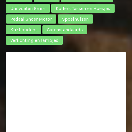
Uni voeten 6mm
Koffers Tassen en Hoesjes
Pedaal Snoer Motor
Spoelhulzen
Klikhouders
Garenstandaards
Verlichting en lampjes