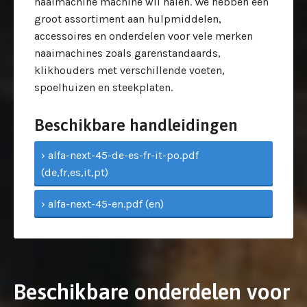
naaimachine machine wil halen. We hebben een
groot assortiment aan hulpmiddelen,
accessoires en onderdelen voor vele merken
naaimachines zoals garenstandaards,
klikhouders met verschillende voeten,
spoelhuizen en steekplaten.
Beschikbare handleidingen
› alfa-next-45-de-es-fr-it-po.pdf
(de,fr,es,it,pt)
› alfa-next-45-en.pdf (en)
Beschikbare onderdelen voor