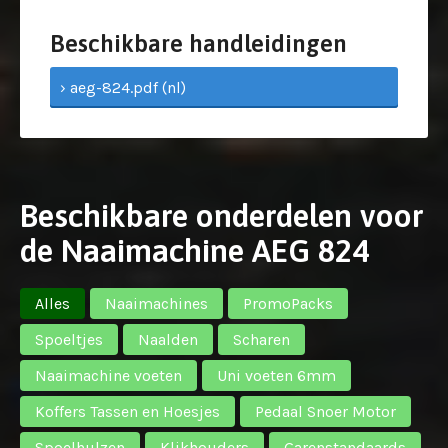
Beschikbare handleidingen
› aeg-824.pdf (nl)
Beschikbare onderdelen voor
de Naaimachine AEG 824
Alles
Naaimachines
PromoPacks
Spoeltjes
Naalden
Scharen
Naaimachine voeten
Uni voeten 6mm
Koffers Tassen en Hoesjes
Pedaal Snoer Motor
Spoelhulzen
Klikhouders
Garenstandaards