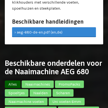
klikhouders met verschillende voeten,
spoelhuizen en steekplaten.
Beschikbare handleidingen
› aeg-680-de-en.pdf (en,de)
Beschikbare onderdelen voor
de Naaimachine AEG 680
Alles
Naaimachines
PromoPacks
Spoeltjes
Naalden
Scharen
Naaimachine voeten
Uni voeten 6mm