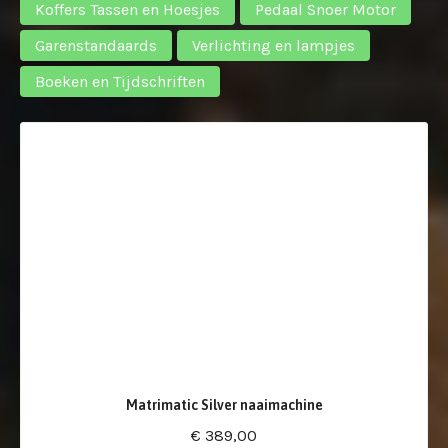
Koffers Tassen en Hoesjes
Pedaal Snoer Motor
Garenstandaards
Verlichting en lampjes
Boeken en Tijdschriften
Matrimatic Silver naaimachine
€ 389,00