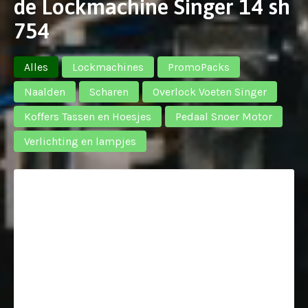
de Lockmachine Singer 14 sh
754
Alles
Lockmachines
PromoPacks
Naalden
Scharen
Overlock Voeten Singer
Koffers Tassen en Hoesjes
Pedaal Snoer Motor
Verlichting en lampjes