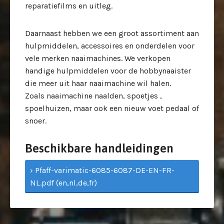
reparatiefilms en uitleg.
Daarnaast hebben we een groot assortiment aan
hulpmiddelen, accessoires en onderdelen voor
vele merken naaimachines. We verkopen
handige hulpmiddelen voor de hobbynaaister
die meer uit haar naaimachine wil halen.
Zoals naaimachine naalden, spoetjes ,
spoelhuizen, maar ook een nieuw voet pedaal of
snoer.
Beschikbare handleidingen
› Pfaff-varimatic-6085-6087-DE-EN-FR-
NL.pdf (en,nl,de,fr)