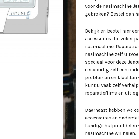
voor de naaimachine
Ja
gebroken? Bestel dan hi
Bekijk en bestel hier e
accessoires die zeker 
naaimachine. Reparatie
naaimachine zelf uitvo
speciaal voor deze
Jan
eenvoudig zelf een ond
problemen en klachten
kunt u vaak zelf verhe
reparatiefilms en uitleg
Daarnaast hebben we ee
accessoires en onderde
handige hulpmiddelen v
naaimachine wil halen.