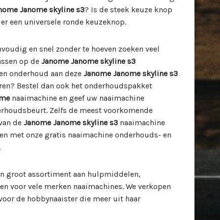
nome Janome skyline s3
? Is de steek keuze knop
er een universele ronde keuzeknop.
envoudig en snel zonder te hoeven zoeken veel
passen op de
Janome Janome skyline s3
 en onderhoud aan deze
Janome Janome skyline s3
eren? Bestel dan ook het onderhoudspakket
ome
naaimachine en geef uw naaimachine
erhoudsbeurt. Zelfs de meest voorkomende
 van de
Janome Janome skyline s3
naaimachine
lpen met onze gratis naaimachine onderhouds- en
.
n groot assortiment aan hulpmiddelen,
len voor vele merken naaimachines. We verkopen
oor de hobbynaaister die meer uit haar