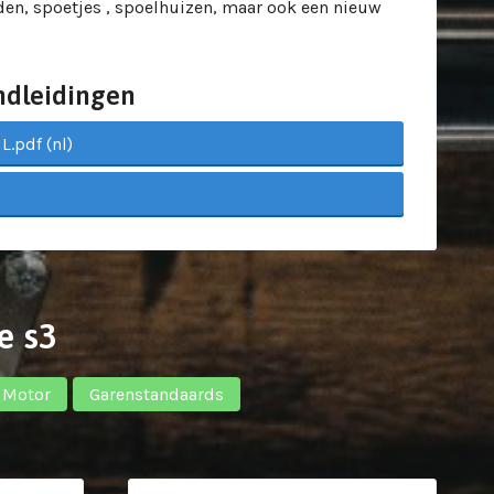
en, spoetjes , spoelhuizen, maar ook een nieuw
ndleidingen
.pdf (nl)
e s3
 Motor
Garenstandaards