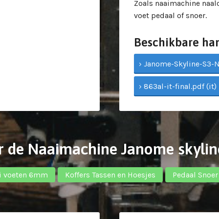
Zoals naaimachine naald
voet pedaal of snoer.
Beschikbare ha
› Janome-Skyline-S3-NL
› 863al-it-final.pdf (it)
r de Naaimachine Janome skylin
i voeten 6mm
Koffers Tassen en Hoesjes
Pedaal Snoer