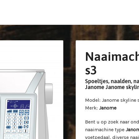
Naaimach
s3
Spoeltjes, naalden, n
Janome Janome skyli
Model
: Janome skyline 
Merk
:
Janome
Bent u op zoek naar on
naaimachine type
Janom
voetpedaal, diverse naa