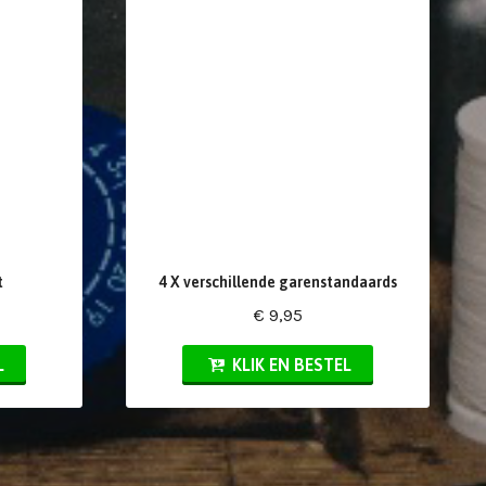
t
4 X verschillende garenstandaards
€ 9,95
L
KLIK EN BESTEL