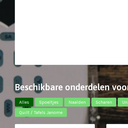
Beschikbare onderdelen voo
Alles
Spoeltjes
Naalden
Scharen
Un
Quilt / Tafels Janome