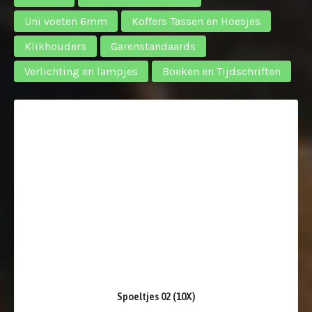
Uni voeten 6mm
Koffers Tassen en Hoesjes
Klikhouders
Garenstandaards
Verlichting en lampjes
Boeken en Tijdschriften
Spoeltjes 02 (10X)