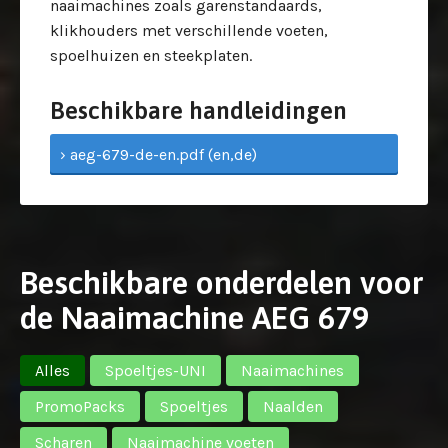
naaimachines zoals garenstandaards,
klikhouders met verschillende voeten,
spoelhuizen en steekplaten.
Beschikbare handleidingen
› aeg-679-de-en.pdf (en,de)
Beschikbare onderdelen voor
de Naaimachine AEG 679
Alles
Spoeltjes-UNI
Naaimachines
PromoPacks
Spoeltjes
Naalden
Scharen
Naaimachine voeten