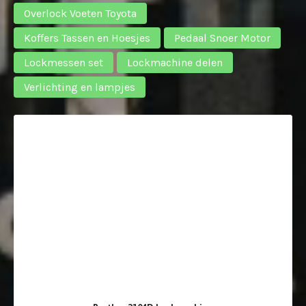
Overlock Voeten Toyota
Koffers Tassen en Hoesjes
Pedaal Snoer Motor
Lockmessen set
Lockmachine delen
Verlichting en lampjes