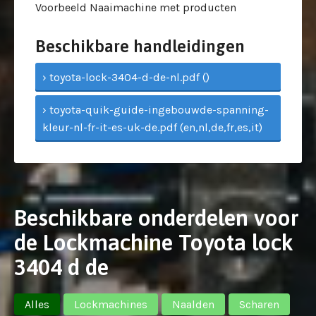
Voorbeeld Naaimachine met producten
Beschikbare handleidingen
› toyota-lock-3404-d-de-nl.pdf ()
› toyota-quik-guide-ingebouwde-spanning-
kleur-nl-fr-it-es-uk-de.pdf (en,nl,de,fr,es,it)
Beschikbare onderdelen voor
de Lockmachine Toyota lock
3404 d de
Alles
Lockmachines
Naalden
Scharen