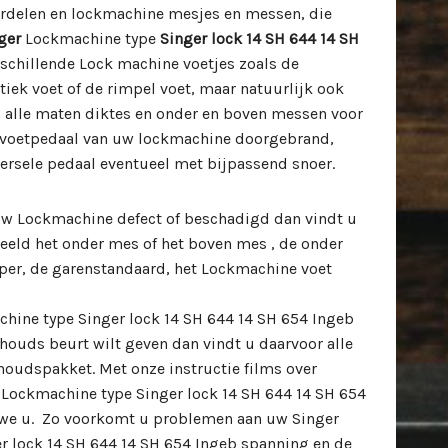
rdelen en lockmachine mesjes en messen, die
ger
Lockmachine type
Singer lock 14 SH 644 14 SH
erschillende Lock machine voetjes zoals de
tiek voet of de rimpel voet, maar natuurlijk ook
 alle maten diktes en onder en boven messen voor
 voetpedaal van uw lockmachine doorgebrand,
versele pedaal eventueel met bijpassend snoer.
 uw Lockmachine defect of beschadigd dan vindt u
rbeeld het onder mes of het boven mes , de onder
ijper, de garenstandaard, het Lockmachine voet
hine type Singer lock 14 SH 644 14 SH 654 Ingeb
houds beurt wilt geven dan vindt u daarvoor alle
oudspakket. Met onze instructie films over
 Lockmachine type Singer lock 14 SH 644 14 SH 654
we u. Zo voorkomt u problemen aan uw Singer
r lock 14 SH 644 14 SH 654 Ingeb spanning en de