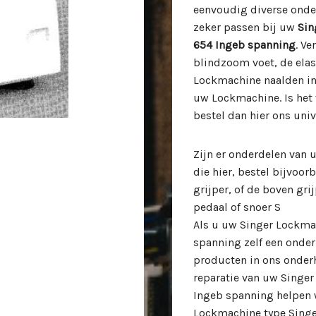
eenvoudig diverse onde
zeker passen bij uw
Sin
654 Ingeb spanning
. V
blindzoom voet, de elas
Lockmachine naalden in
uw Lockmachine. Is het
bestel dan hier ons uni
Zijn er onderdelen van
die hier, bestel bijvoo
grijper, of de boven gr
pedaal of snoer S
Als u uw Singer Lockmac
spanning zelf een onder
producten in ons onderh
reparatie van uw Singer
Ingeb spanning helpen 
Lockmachine type Singe