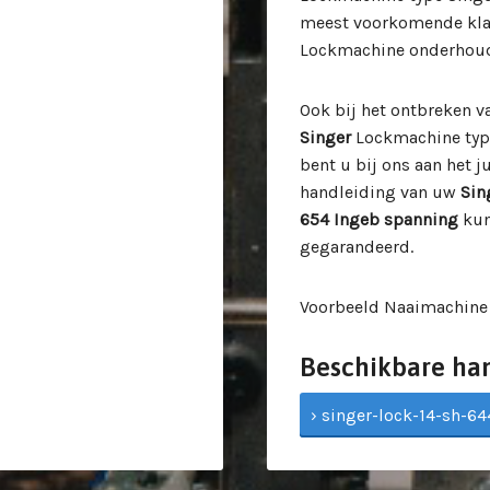
meest voorkomende klac
Lockmachine onderhoud e
Ook bij het ontbreken 
Singer
Lockmachine ty
bent u bij ons aan het j
handleiding van uw
Sin
654 Ingeb spanning
kun
gegarandeerd.
Voorbeeld Naaimachine
Beschikbare ha
› singer-lock-14-sh-64