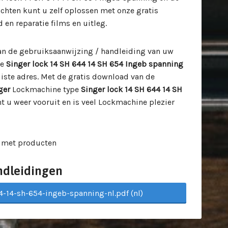
hten kunt u zelf oplossen met onze gratis
n reparatie films en uitleg.
van de gebruiksaanwijzing / handleiding van uw
pe
Singer lock 14 SH 644 14 SH 654 Ingeb spanning
uiste adres. Met de gratis download van de
ger
Lockmachine type
Singer lock 14 SH 644 14 SH
t u weer vooruit en is veel Lockmachine plezier
 met producten
ndleidingen
4-14-sh-654-ingeb-spanning-nl.pdf (nl)