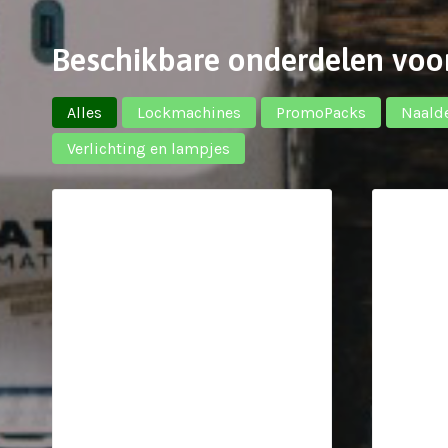
Beschikbare onderdelen voo
Alles
Lockmachines
PromoPacks
Naald
Verlichting en lampjes