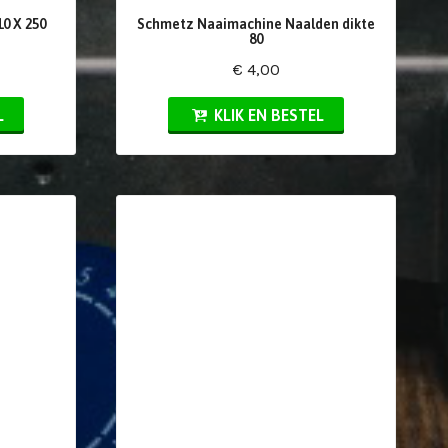
0 X 250
Schmetz Naaimachine Naalden dikte
80
€ 4,00
L
KLIK EN BESTEL