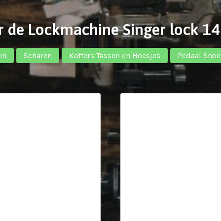
r de Lockmachine Singer lock 14
en
Scharen
Koffers Tassen en Hoesjes
Pedaal Snoe