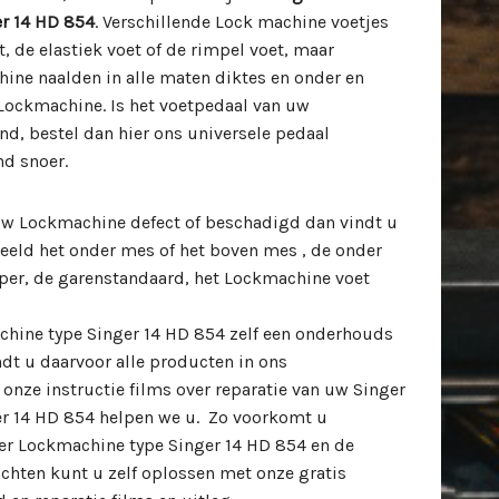
r 14 HD 854
. Verschillende Lock machine voetjes
, de elastiek voet of de rimpel voet, maar
ine naalden in alle maten diktes en onder en
ockmachine. Is het voetpedaal van uw
d, bestel dan hier ons universele pedaal
nd snoer.
 uw Lockmachine defect of beschadigd dan vindt u
rbeeld het onder mes of het boven mes , de onder
ijper, de garenstandaard, het Lockmachine voet
chine type Singer 14 HD 854 zelf een onderhouds
ndt u daarvoor alle producten in ons
nze instructie films over reparatie van uw Singer
r 14 HD 854 helpen we u. Zo voorkomt u
r Lockmachine type Singer 14 HD 854 en de
hten kunt u zelf oplossen met onze gratis