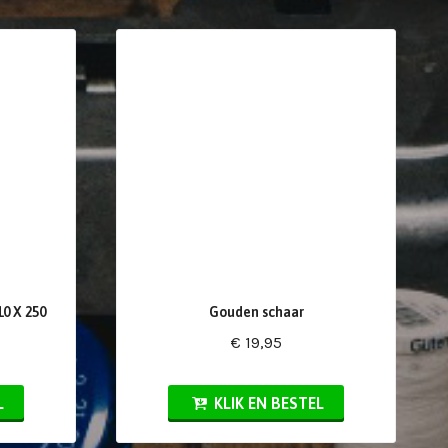
0 X 250
Gouden schaar
€ 19,95
L
KLIK EN BESTEL