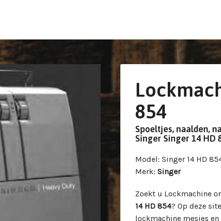
Lockmach
854
Spoeltjes, naalden, n
Singer Singer 14 HD
Model
: Singer 14 HD 85
Merk
:
Singer
Zoekt u Lockmachine o
14 HD 854
? Op deze sit
lockmachine mesjes en 