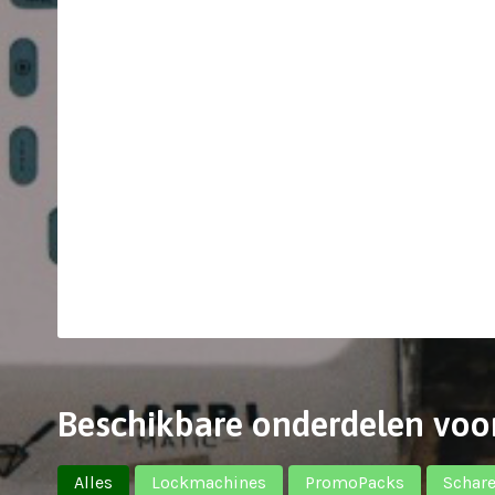
Beschikbare onderdelen voo
Alles
Lockmachines
PromoPacks
Schar