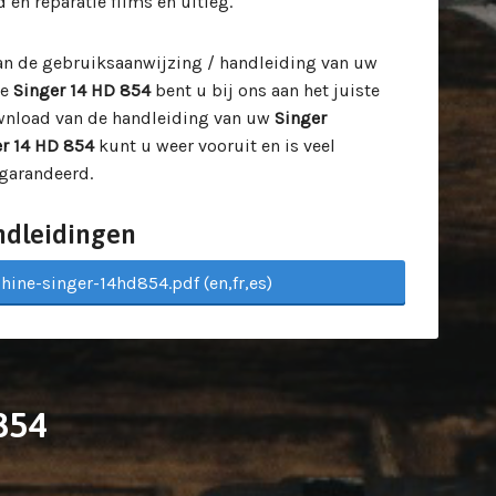
n reparatie films en uitleg.
van de gebruiksaanwijzing / handleiding van uw
pe
Singer 14 HD 854
bent u bij ons aan het juiste
ownload van de handleiding van uw
Singer
r 14 HD 854
kunt u weer vooruit en is veel
garandeerd.
ndleidingen
ine-singer-14hd854.pdf (en,fr,es)
854