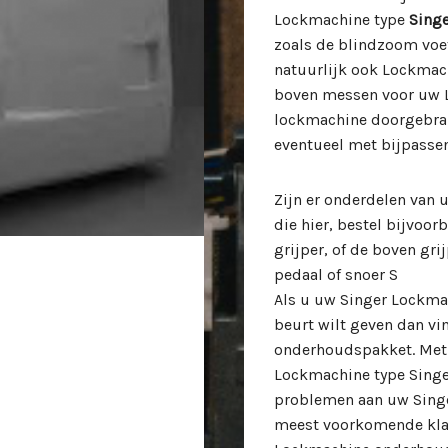
Lockmachine type
Singe
zoals de blindzoom voet
natuurlijk ook Lockmach
boven messen voor uw L
lockmachine doorgebran
eventueel met bijpasse
Zijn er onderdelen van
die hier, bestel bijvoo
grijper, of de boven gr
pedaal of snoer S
Als u uw Singer Lockma
beurt wilt geven dan vi
onderhoudspakket. Met o
Lockmachine type Singe
problemen aan uw Singe
meest voorkomende klac