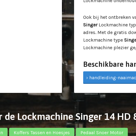
Lockmachine onderhoud e
Ook bij het ontbreken 
Singer
Lockmachine ty
adres. Met de gratis d
Lockmachine type
Singe
Lockmachine plezier ge
Beschikbare ha
› handleiding-naaimach
r de Lockmachine Singer 14 HD 
en
Koffers Tassen en Hoesjes
Pedaal Snoer Motor