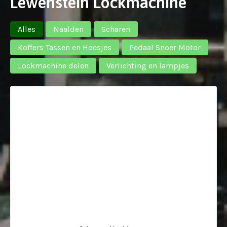
Lewenstein Lockmachine
Alles
Naalden
Scharen
Koffers Tassen en Hoesjes
Pedaal Snoer Motor
Lockmachine delen
Verlichting en lampjes