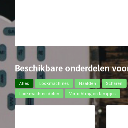
Beschikbare onderdelen voo
Alles
Lockmachines
Naalden
Scharen
Lockmachine delen
Verlichting en lampjes