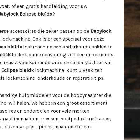
voet, of een gratis handleiding voor uw
abylock Eclipse ble1dx
?
verse accessoires die zeker passen op de
Babylock
lockmachine. Ook is er een speciaal voor deze
pse ble1dx
lockmachine een onderhouds pakket te
ylock
lockmachine eenvoudig zelf een onderhouds
de meest voorkomende problemen en klachten van
 Eclipse ble1dx
lockmachine kunt u vaak zelf
tis lockmachine onderhouds en reparatie tips.
handige hulpmiddelen voor de hobbynaaister die
ine wil halen. We hebben een groot assortiment
ssoires en onderdelen voor vele merken
kmachinenaalden, messen, voetpedaal met snoer,
, boven grijper , pincet, naalden etc. etc.