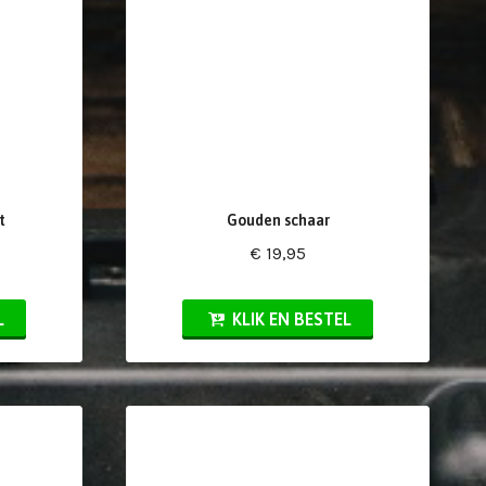
t
Gouden schaar
€ 19,95
L
KLIK EN BESTEL