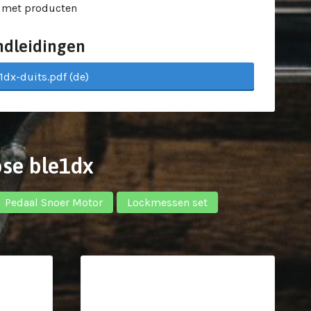
 met producten
ndleidingen
1dx-duits.pdf (de)
pse ble1dx
Pedaal Snoer Motor
Lockmessen set