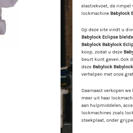
elastiekvoet, de rimpel 
lockmachine
Babylock B
Op deze site vindt u di
Babylock Eclipse ble1dx
Babylock Babylock Ecli
koop, zodat u deze
Bab
beurt kunt geven. Ook 
deze
Babylock Babylock
verhelpen met onze gra
Daarnaast verkopen we 
meer uit haar lockmach
aan hulpmiddelen, acce
lockmachines zoals loc
steekplaat, onder grijper