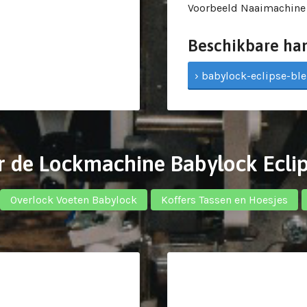
Voorbeeld Naaimachine
Beschikbare ha
› babylock-eclipse-ble
r de Lockmachine Babylock Ecli
Overlock Voeten Babylock
Koffers Tassen en Hoesjes