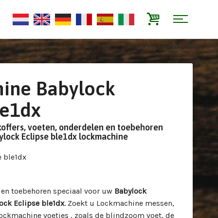
ine Babylock
le1dx
koffers, voeten, onderdelen en toebehoren
ylock Eclipse ble1dx lockmachine
e ble1dx
n en toebehoren speciaal voor uw
Babylock
ock Eclipse ble1dx
. Zoekt u Lockmachine messen,
lockmachine voetjes , zoals de blindzoom voet, de