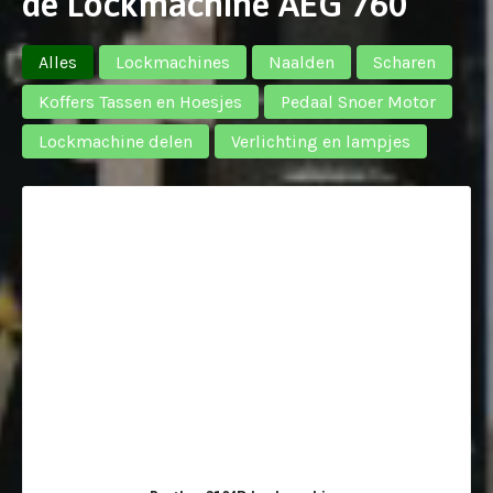
de Lockmachine AEG 760
Alles
Lockmachines
Naalden
Scharen
Koffers Tassen en Hoesjes
Pedaal Snoer Motor
Lockmachine delen
Verlichting en lampjes