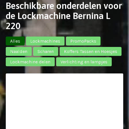
Beschikbare onderdelen voor
de Lockmachine Bernina L
220
Alles
Lockmachines
PromoPacks
Naalden
Scharen
Koffers Tassen en Hoesjes
Lockmachine delen
Verlichting en lampjes