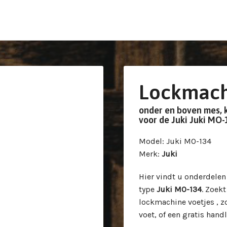
Lockmach
onder en boven mes, 
voor de Juki Juki MO
Model
: Juki MO-134
Merk
:
Juki
Hier vindt u onderdele
type
Juki MO-134
. Zoek
lockmachine voetjes , z
voet, of een gratis han