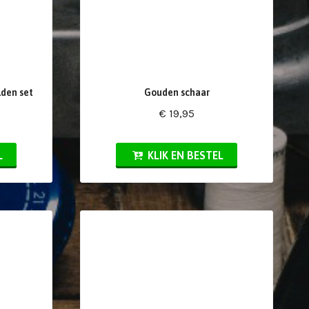
den set
Gouden schaar
€ 19,95
L
KLIK EN BESTEL