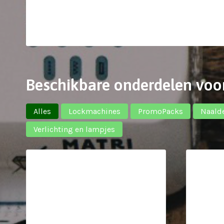
Beschikbare onderdelen voo
Alles
Lockmachines
PromoPacks
Naald
Verlichting en lampjes