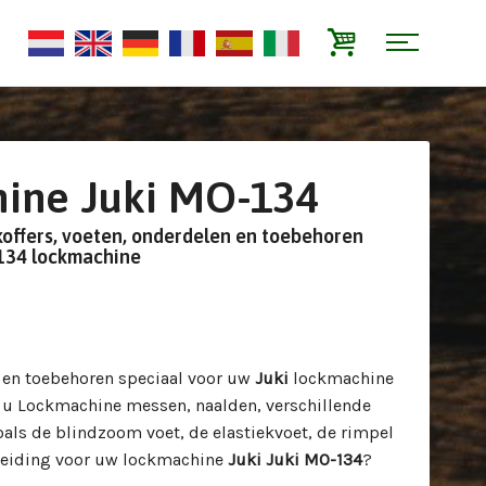
ine Juki MO-134
koffers, voeten, onderdelen en toebehoren
-134 lockmachine
n en toebehoren speciaal voor uw
Juki
lockmachine
t u Lockmachine messen, naalden, verschillende
oals de blindzoom voet, de elastiekvoet, de rimpel
dleiding voor uw lockmachine
Juki Juki MO-134
?