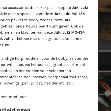
verse accessoires die zeker passen op de
Juki Juki
k is er een speciaal voor deze
Juki Juki MO-134
ouds pakket te koop, zodat u deze
Juki
zelf een onderhouds beurt kunt geven. Ook de
blemen en klachten van deze
Juki Juki MO-134
k zelf verhelpen met onze gratis lockmachine
 tips.
handige hulpmiddelen voor de hobbynaaister die
ine wil halen. We hebben een groot assortiment
ssoires en onderdelen voor vele merken
kmachinenaalden, messen, voetpedaal met snoer,
, boven grijper , pincet, naalden etc. etc.
 met producten
ndleidingen