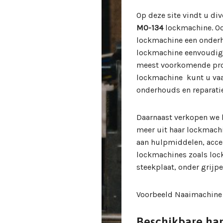
Op deze site vindt u di
MO-134
lockmachine. Oo
lockmachine een onderh
lockmachine eenvoudig 
meest voorkomende pro
lockmachine kunt u vaa
onderhouds en reparatie
Daarnaast verkopen we 
meer uit haar lockmach
aan hulpmiddelen, acce
lockmachines zoals loc
steekplaat, onder grijper
Voorbeeld Naaimachine
Beschikbare ha