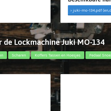
› juki-mo-134.pdf (en,d
r de Lockmachine Juki MO-134
en
Scharen
Koffers Tassen en Hoesjes
Pedaal Snoe