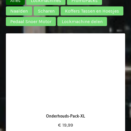
Alles
Lockmachines
PromoPacks
Naalden
Scharen
Koffers Tassen en Hoesjes
Pedaal Snoer Motor
Lockmachine delen
Onderhouds-Pack-XL
€ 19,99