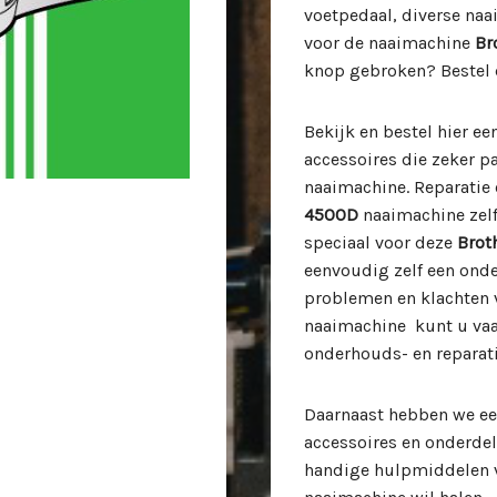
voetpedaal, diverse naa
voor de naaimachine
Br
knop gebroken? Bestel 
Bekijk en bestel hier e
accessoires die zeker 
naaimachine. Reparatie
4500D
naaimachine zelf
speciaal voor deze
Brot
eenvoudig zelf een ond
problemen en klachten
naaimachine kunt u vaa
onderhouds- en reparati
Daarnaast hebben we ee
accessoires en onderde
handige hulpmiddelen v