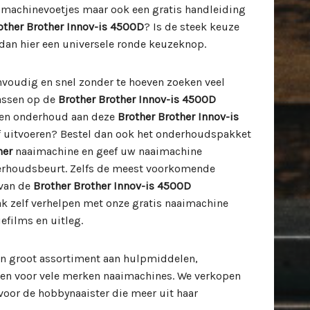
imachinevoetjes maar ook een gratis handleiding
other Brother Innov-is 4500D
? Is de steek keuze
dan hier een universele ronde keuzeknop.
envoudig en snel zonder te hoeven zoeken veel
passen op de
Brother Brother Innov-is 4500D
 en onderhoud aan deze
Brother Brother Innov-is
 uitvoeren? Bestel dan ook het onderhoudspakket
her
naaimachine en geef uw naaimachine
erhoudsbeurt. Zelfs de meest voorkomende
 van de
Brother Brother Innov-is 4500D
k zelf verhelpen met onze gratis naaimachine
efilms en uitleg.
n groot assortiment aan hulpmiddelen,
len voor vele merken naaimachines. We verkopen
oor de hobbynaaister die meer uit haar