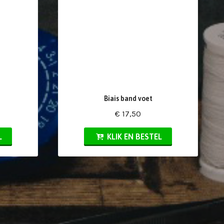
Biais band voet
€ 17,50
L
KLIK EN BESTEL