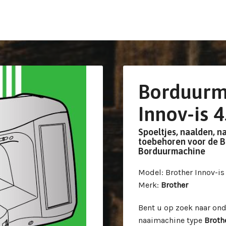
Borduurm
Innov-is 
Spoeltjes, naalden, n
toebehoren voor de B
Borduurmachine
Model
: Brother Innov-i
Merk
:
Brother
Bent u op zoek naar on
naaimachine type
Broth