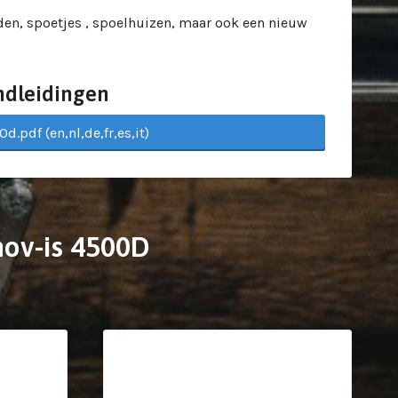
en, spoetjes , spoelhuizen, maar ook een nieuw
ndleidingen
d.pdf (en,nl,de,fr,es,it)
nov-is 4500D