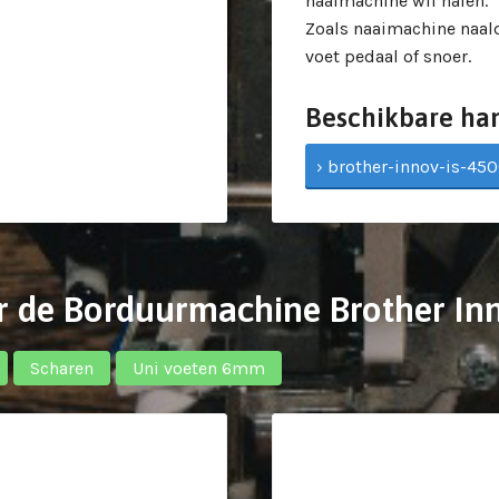
naaimachine wil halen.
Zoals naaimachine naald
voet pedaal of snoer.
Beschikbare ha
› brother-innov-is-4500
r de Borduurmachine Brother In
Scharen
Uni voeten 6mm