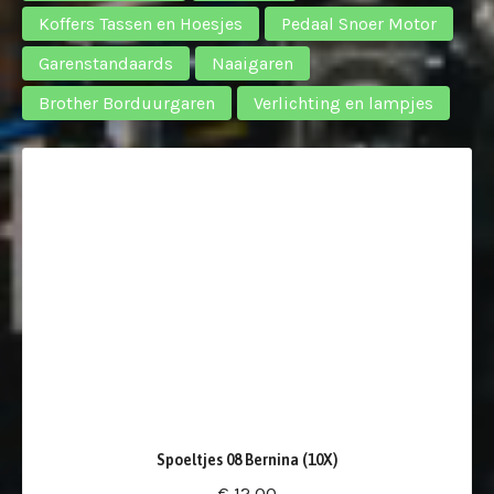
Koffers Tassen en Hoesjes
Pedaal Snoer Motor
Garenstandaards
Naaigaren
Brother Borduurgaren
Verlichting en lampjes
Spoeltjes 08 Bernina (10X)
€ 12,00